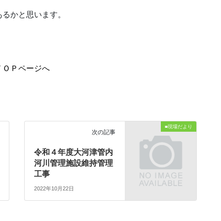
あるかと思います。
ＴＯＰページへ
■現場だより
次の記事
令和４年度大河津管内
河川管理施設維持管理
工事
2022年10月22日