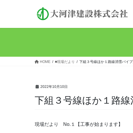
コ
ナ
ン
ビ
テ
ゲ
ン
ー
ツ
シ
へ
ョ
ス
ン
キ
に
ッ
移
HOME
■現場だより
下組３号線ほか１路線消雪パイプ
プ
動
2022年10月10日
下組３号線ほか１路線
現場だより No.１【工事が始まります】