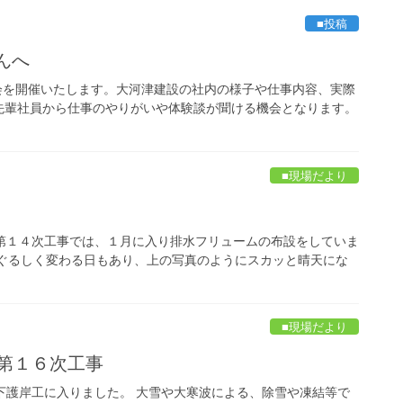
■投稿
んへ
明会を開催いたします。大河津建設の社内の様子や仕事内容、実際
先輩社員から仕事のやりがいや体験談が聞ける機会となります。
■現場だより
理第１４次工事では、１月に入り排水フリュームの布設をしていま
まぐるしく変わる日もあり、上の写真のようにスカッと晴天にな
■現場だより
第１６次工事
下護岸工に入りました。 大雪や大寒波による、除雪や凍結等で