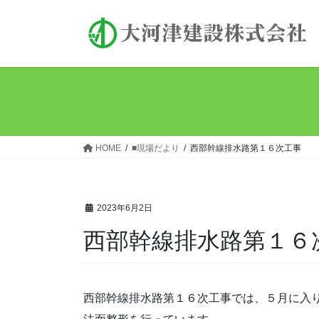
コ
ナ
ン
ビ
テ
ゲ
ン
ー
ツ
シ
へ
ョ
ス
ン
キ
に
ッ
移
HOME
■現場だより
西部幹線排水路第１６次工事
プ
動
2023年6月2日
西部幹線排水路第１６
西部幹線排水路第１６次工事では、５月に入