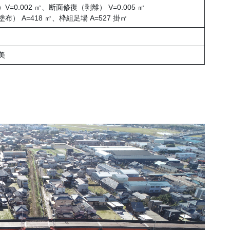
 ㎥、断面修復（剥離） V=0.005 ㎥
18 ㎡、枠組足場 A=527 掛㎡
美