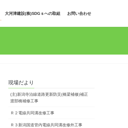
大河津建設(株)SDGｓへの取組
お問い合わせ
現場だより
(主)新潟寺泊線道路更新防災(橋梁補修)補正
渡部橋補修工事
Ｒ２電線共同溝改修工事
Ｒ３新潟国道管内電線共同溝改修外工事