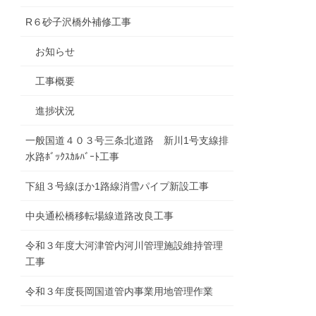
R６砂子沢橋外補修工事
お知らせ
工事概要
進捗状況
一般国道４０３号三条北道路 新川1号支線排
水路ﾎﾞｯｸｽｶﾙﾊﾞｰﾄ工事
下組３号線ほか1路線消雪パイプ新設工事
中央通松橋移転場線道路改良工事
令和３年度大河津管内河川管理施設維持管理
工事
令和３年度長岡国道管内事業用地管理作業