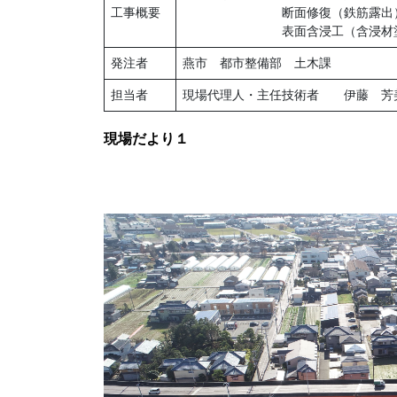
工事概要
断面修復（鉄筋露出）V=0.002
表面含浸工（含浸材塗布） A=4
発注者
燕市 都市整備部 土木課
担当者
現場代理人・主任技術者 伊藤 芳
現場だより１