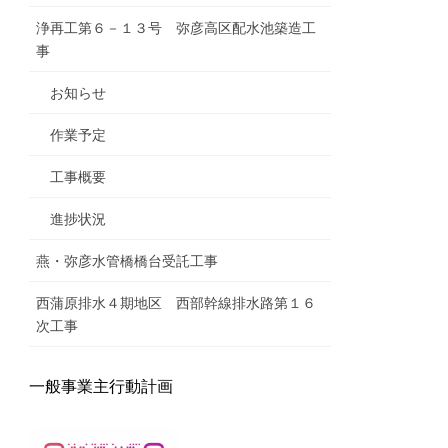
浄再工第６－１３号 弥彦高区配水池築造工
事
お知らせ
作業予定
工事概要
進捗状況
燕・弥彦水管橋橋台受託工事
西蒲原排水４期地区 西部幹線排水路第１６
次工事
一般事業主行動計画